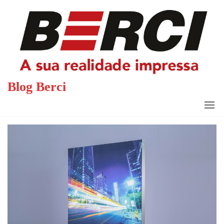
Saltar
para
o
conteúdo
Blog Berci