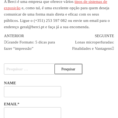
A Berci é uma empresa que oferece vários
tipos de sistemas de
exposição
e, como tal, é uma excelente opção para quem deseja
comunicar de uma forma mais direta e eficaz com os seus
públicos. Ligue o (+351) 253 597 082 ou envie um email para o
endereço geral@berci.pt e faça já a sua encomenda.
Navegação
Artigo
Ar
ANTERIOR
SEGUINTE
anterior
se
Grande Formato: 5 dicas para
Lonas microperfuradas:
de
fazer “impressão”
Finalidades e Vantagens
artigos
PESQUISAR
POR:
NAME
EMAIL*