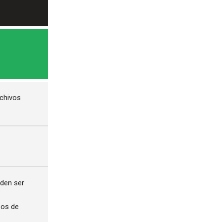
rchivos
eden ser
zos de