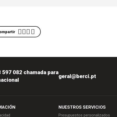
ompartir
3 597 082 chamada para
geral@berci.pt
nacional
MACIÓN
NUESTROS SERVICIOS
vacidad
Presupuestos personalizados