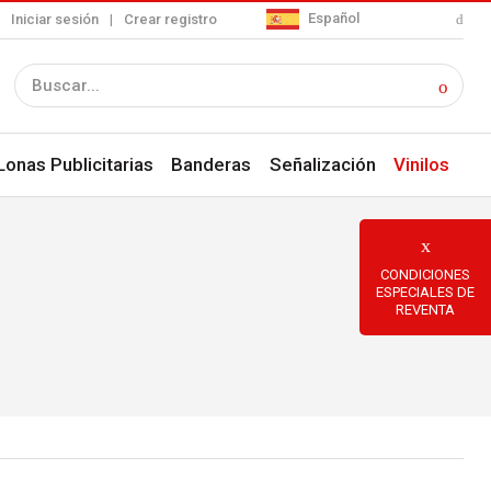
Español
Iniciar sesión
|
Crear registro
Lonas Publicitarias
Banderas
Señalización
Vinilos
CONDICIONES
ESPECIALES DE
REVENTA