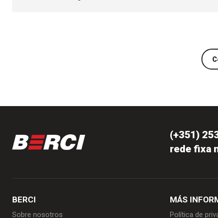
C
(+351) 25
rede fixa 
BERCI
MÁS INFOR
Sobre nosotros
Política de pri