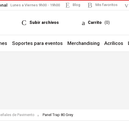
onal
Blog
Mis favoritos
Lunes a Viernes 9h00 - 19h00
Subir archivos
Carrito
(0)
nes
Soportes para eventos
Merchandising
Acrílicos
eñales de Pavimento
Current:
Panel Trap 80 Grey