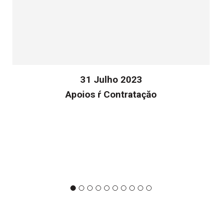
31 Julho 2023
Apoios ŕ Contrataçăo
v