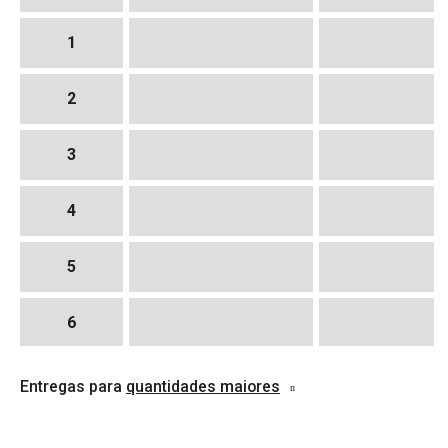
1
2
3
4
5
6
7
Entregas para
quantidades maiores
8