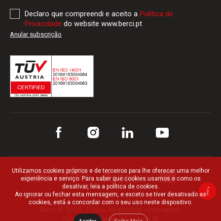
Declaro que compreendi e aceito a
Política de
Privacidade
do website www.berci.pt
Anular subscrição
Utilizamos cookies próprios e de terceiros para lhe oferecer uma melhor
experiência e serviço. Para saber que cookies usamos e como os
desativar, leia a política de cookies.
Ao ignorar ou fechar esta mensagem, e exceto se tiver desativado as
cookies, está a concordar com o seu uso neste dispositivo.
Berci © 2018. Todos os direitos reservados.
Desenvolvimento
Netgócio ®