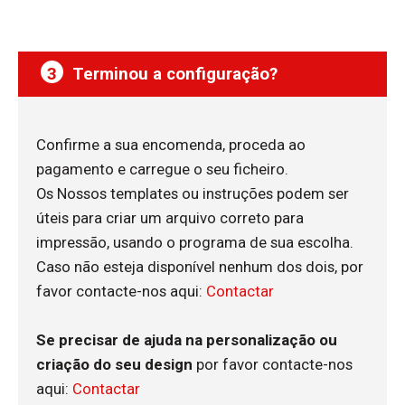
8
9
3
Terminou a configuração?
10
Confirme a sua encomenda, proceda ao
11
pagamento e carregue o seu ficheiro.
Os Nossos templates ou instruções podem ser
12
úteis para criar um arquivo correto para
impressão, usando o programa de sua escolha.
13
Caso não esteja disponível nenhum dos dois, por
favor contacte-nos aqui:
Contactar
14
Se precisar de ajuda na personalização ou
criação do seu design
por favor contacte-nos
15
aqui:
Contactar