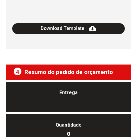
16
17
Download Template
18
19
4
Resumo do pedido de orçamento
20
Entrega
Quantidade
0