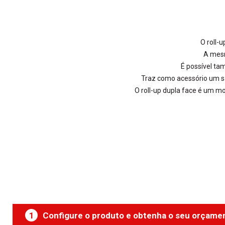
O roll-
A mesm
É possível ta
Traz como acessório um sa
O roll-up dupla face é um m
1
Configure o produto e obtenha o seu orçame