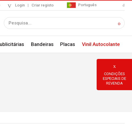
s
Português
Login
|
Criar registo
blicitárias
Bandeiras
Placas
Vinil Autocolante
CONDIÇÕES
ESPECIAIS DE
REVENDA