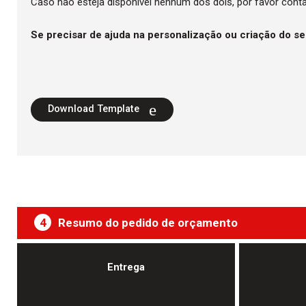
Caso não esteja disponível nenhum dos dois, por favor cont
Se precisar de ajuda na personalização ou criação do s
Download Template
4
Resumo do pedido de orçamento
Entrega