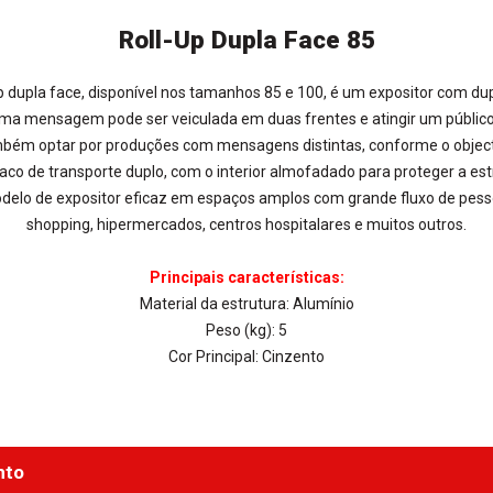
Roll-Up Dupla Face 85
up dupla face, disponível nos tamanhos 85 e 100, é um expositor com dup
a mensagem pode ser veiculada em duas frentes e atingir um público
mbém optar por produções com mensagens distintas, conforme o objecti
co de transporte duplo, com o interior almofadado para proteger a estr
odelo de expositor eficaz em espaços amplos com grande fluxo de pess
shopping, hipermercados, centros hospitalares e muitos outros.
Principais características:
Material da estrutura: Alumínio
Peso (kg): 5
Cor Principal: Cinzento
nto