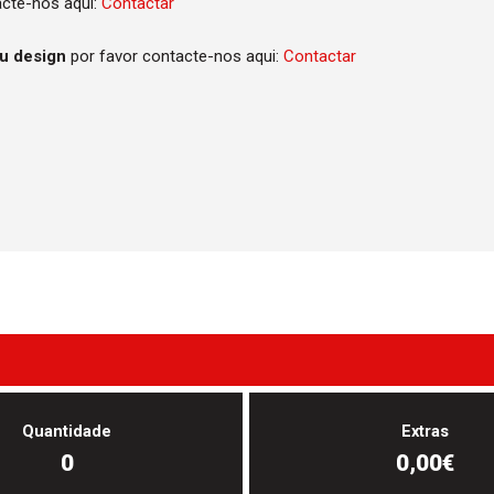
acte-nos aqui:
Contactar
eu design
por favor contacte-nos aqui:
Contactar
Quantidade
Extras
0
0,00€