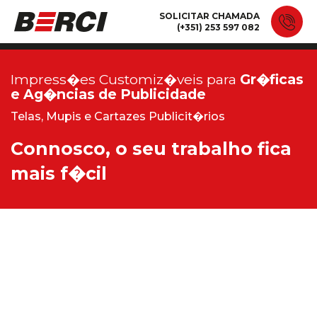
SOLICITAR CHAMADA
(+351) 253 597 082
Impress�es Customiz�veis para
Gr�ficas
e Ag�ncias de Publicidade
Telas, Mupis e Cartazes Publicit�rios
Connosco, o seu trabalho fica
mais f�cil