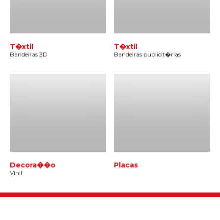
T�xtil
T�xtil
Bandeiras 3D
Bandeiras publicit�rias
Decora��o
Placas
Vinil