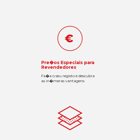
Pre�os Especiais para
Revendedores
Fa�a o seu registo e descubra
as in�meras vantagens