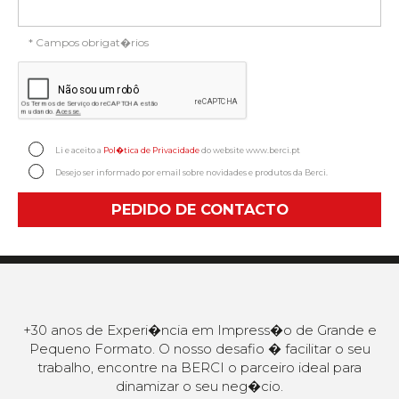
* Campos obrigat�rios
Li e aceito a
Pol�tica de Privacidade
do website www.berci.pt
Desejo ser informado por email sobre novidades e produtos da Berci.
PEDIDO DE CONTACTO
+30 anos de Experi�ncia em Impress�o de Grande e
Pequeno Formato. O nosso desafio � facilitar o seu
trabalho, encontre na BERCI o parceiro ideal para
dinamizar o seu neg�cio.