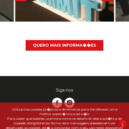
QUERO MAIS INFORMA��ES
Siga-nos
Utilizamos cookies pr�prios e de terceiros para lhe oferecer uma
melhor experi�ncia e servi�o.
Para saber que cookies usamos e como os desativar, leia a pol�tica de
TLM
Email
cookies. Ao ignorar ou fechar esta mensagem, e exceto se tiver
[+351] 253 597 082
geral@berci.pt
desativado as cookies, est� a concordar com o seu uso neste dispositivo.