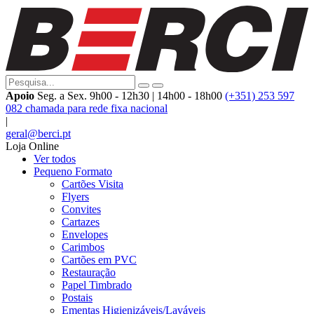
Apoio
Seg. a Sex. 9h00 - 12h30 | 14h00 - 18h00
(+351) 253 597
082 chamada para rede fixa nacional
|
geral@berci.pt
Loja Online
Ver todos
Pequeno Formato
Cartões Visita
Flyers
Convites
Cartazes
Envelopes
Carimbos
Cartões em PVC
Restauração
Papel Timbrado
Postais
Ementas Higienizáveis/Laváveis