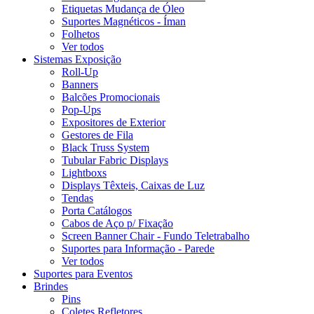
Etiquetas Mudança de Óleo
Suportes Magnéticos - Íman
Folhetos
Ver todos
Sistemas Exposição
Roll-Up
Banners
Balcões Promocionais
Pop-Ups
Expositores de Exterior
Gestores de Fila
Black Truss System
Tubular Fabric Displays
Lightboxs
Displays Têxteis, Caixas de Luz
Tendas
Porta Catálogos
Cabos de Aço p/ Fixação
Screen Banner Chair - Fundo Teletrabalho
Suportes para Informação - Parede
Ver todos
Suportes para Eventos
Brindes
Pins
Coletes Refletores