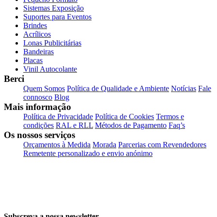
Sistemas Exposição
Suportes para Eventos
Brindes
Acrílicos
Lonas Publicitárias
Bandeiras
Placas
Vinil Autocolante
Berci
Quem Somos
Política de Qualidade e Ambiente
Notícias
Fale
connosco
Blog
Mais informação
Política de Privacidade
Política de Cookies
Termos e
condições
RAL e RLL
Métodos de Pagamento
Faq’s
Os nossos serviços
Orçamentos à Medida
Morada
Parcerias com Revendedores
Remetente personalizado e envio anónimo
Subscreva a nossa newsletter