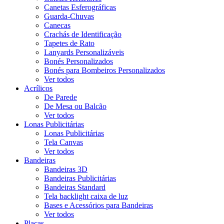
Canetas Esferográficas
Guarda-Chuvas
Canecas
Crachás de Identificação
Tapetes de Rato
Lanyards Personalizáveis
Bonés Personalizados
Bonés para Bombeiros Personalizados
Ver todos
Acrílicos
De Parede
De Mesa ou Balcão
Ver todos
Lonas Publicitárias
Lonas Publicitárias
Tela Canvas
Ver todos
Bandeiras
Bandeiras 3D
Bandeiras Publicitárias
Bandeiras Standard
Tela backlight caixa de luz
Bases e Acessórios para Bandeiras
Ver todos
Placas