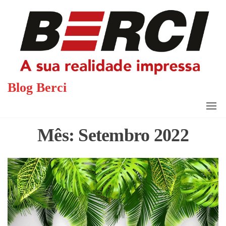
Saltar
para
o
conteúdo
Blog Berci
Mês:
Setembro 2022