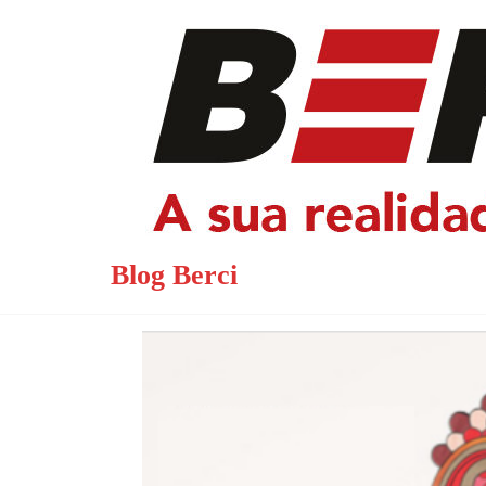
Saltar
para
o
conteúdo
Blog Berci