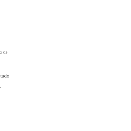
a as
ltado
r.