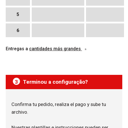
5
6
7
Entregas a
cantidades más grandes
8
9
3
Terminou a configuração?
10
Confirma tu pedido, realiza el pago y sube tu
archivo.
Nuestras plantillas e instrucciones pueden ser