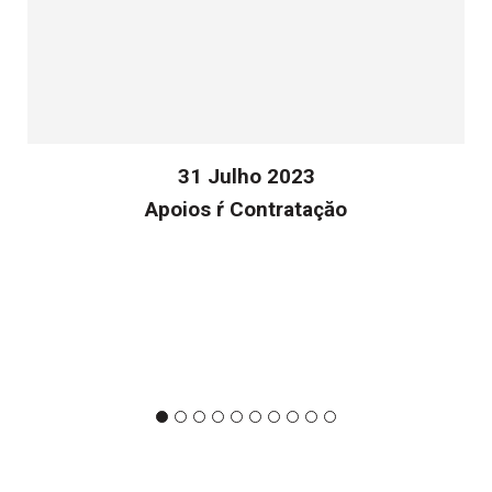
31 Julho 2023
Apoios ŕ Contrataçăo
v