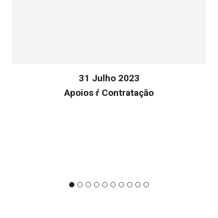
31 Julho 2023
Apoios ŕ Contrataçăo
v