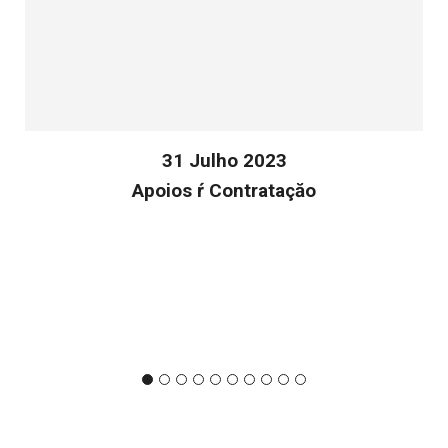
31 Julho 2023
Apoios ŕ Contrataçăo
v