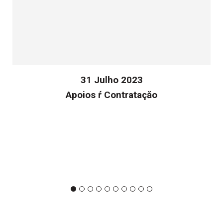
31 Julho 2023
Apoios ŕ Contrataçăo
v