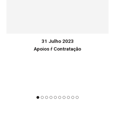
31 Julho 2023
Apoios ŕ Contrataçăo
v