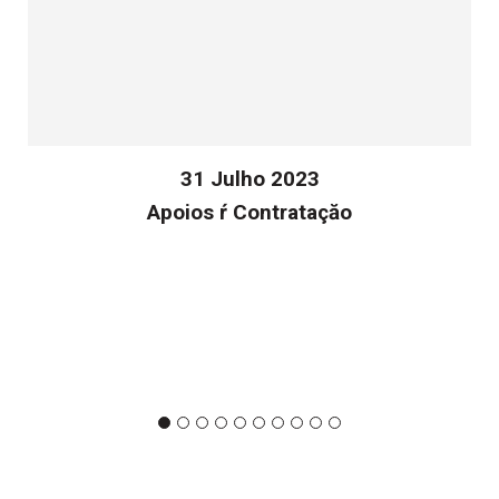
31 Julho 2023
Apoios ŕ Contrataçăo
v