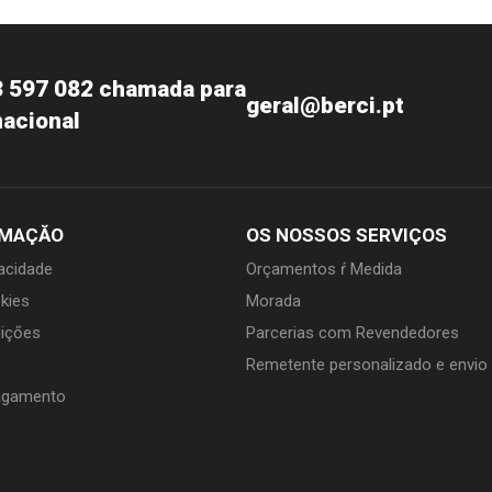
3 597 082 chamada para
geral@berci.pt
nacional
RMAÇĂO
OS NOSSOS SERVIÇOS
vacidade
Orçamentos ŕ Medida
kies
Morada
içőes
Parcerias com Revendedores
Remetente personalizado e envi
agamento