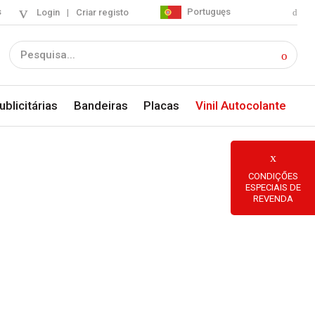
s
Portuguęs
Login
|
Criar registo
blicitárias
Bandeiras
Placas
Vinil Autocolante
CONDIÇŐES
ESPECIAIS DE
REVENDA