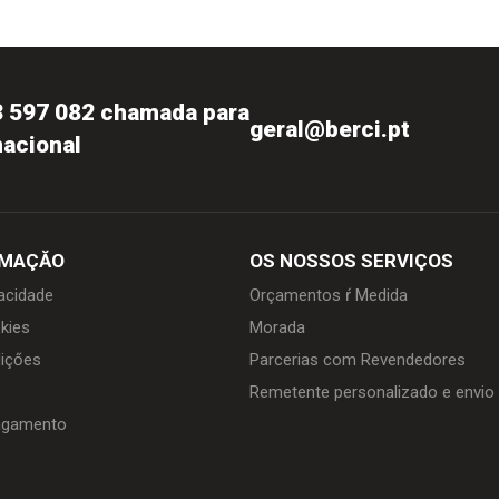
3 597 082 chamada para
geral@berci.pt
nacional
RMAÇĂO
OS NOSSOS SERVIÇOS
vacidade
Orçamentos ŕ Medida
kies
Morada
içőes
Parcerias com Revendedores
Remetente personalizado e envi
agamento