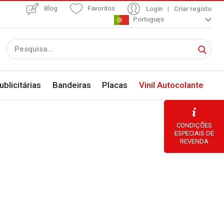
Blog
Favoritos
Login
|
Criar registo
Portuguęs
blicitárias
Bandeiras
Placas
Vinil Autocolante
CONDIÇŐES
ESPECIAIS DE
REVENDA