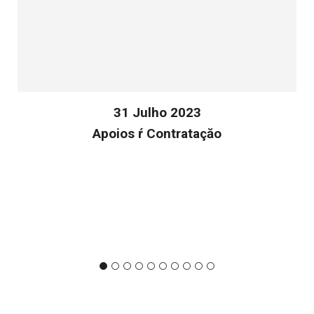
31 Julho 2023
Apoios ŕ Contrataçăo
v