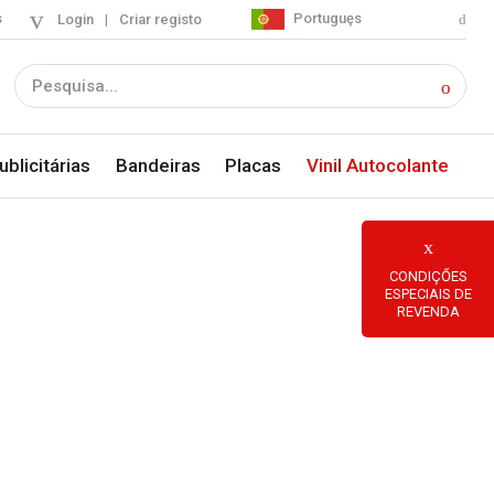
s
Portuguęs
Login
|
Criar registo
blicitárias
Bandeiras
Placas
Vinil Autocolante
CONDIÇŐES
ESPECIAIS DE
REVENDA