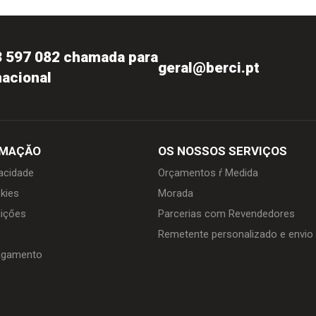
3 597 082 chamada para
geral@berci.pt
nacional
RMAÇĂO
OS NOSSOS SERVIÇOS
vacidade
Orçamentos ŕ Medida
kies
Morada
içőes
Parcerias com Revendedores
Remetente personalizado e envi
agamento