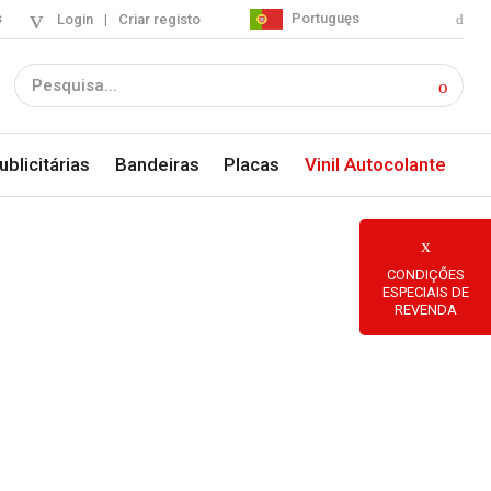
s
Portuguęs
Login
|
Criar registo
blicitárias
Bandeiras
Placas
Vinil Autocolante
CONDIÇŐES
ESPECIAIS DE
REVENDA