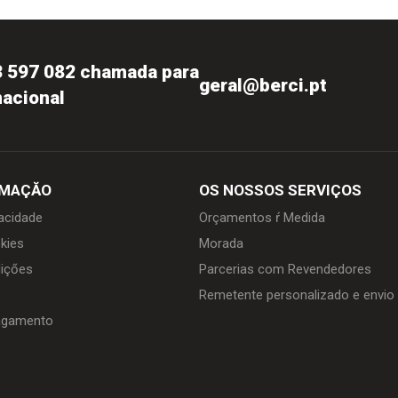
3 597 082 chamada para
geral@berci.pt
nacional
RMAÇĂO
OS NOSSOS SERVIÇOS
vacidade
Orçamentos ŕ Medida
kies
Morada
içőes
Parcerias com Revendedores
Remetente personalizado e envi
agamento