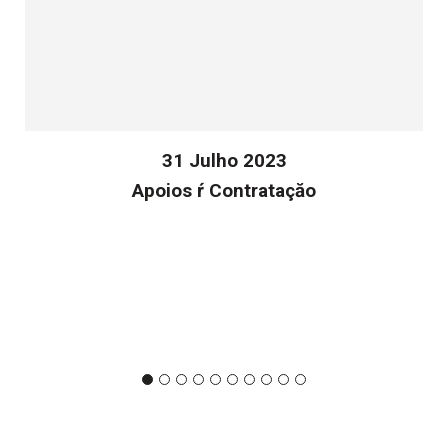
31 Julho 2023
Apoios ŕ Contrataçăo
v