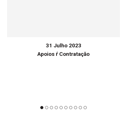
31 Julho 2023
Apoios ŕ Contrataçăo
v