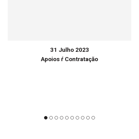
31 Julho 2023
Apoios ŕ Contrataçăo
v