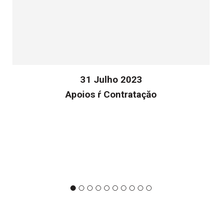
31 Julho 2023
Apoios ŕ Contrataçăo
v