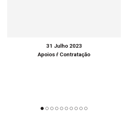
31 Julho 2023
Apoios ŕ Contrataçăo
v