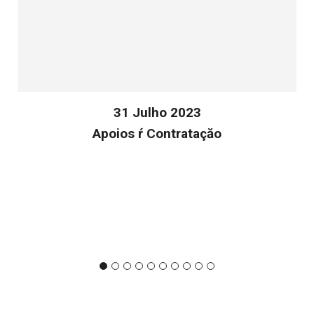
31 Julho 2023
Apoios ŕ Contrataçăo
v