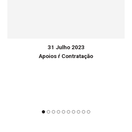
31 Julho 2023
Apoios ŕ Contrataçăo
v