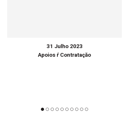
31 Julho 2023
Apoios ŕ Contrataçăo
v