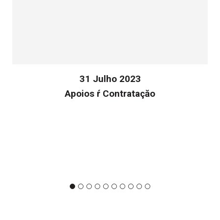
31 Julho 2023
Apoios ŕ Contrataçăo
v