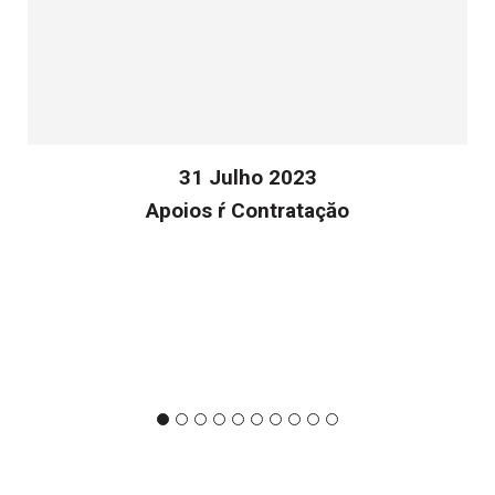
31 Julho 2023
Apoios ŕ Contrataçăo
v