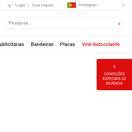
s
Portuguęs
Login
|
Criar registo
blicitárias
Bandeiras
Placas
Vinil Autocolante
CONDIÇŐES
ESPECIAIS DE
REVENDA