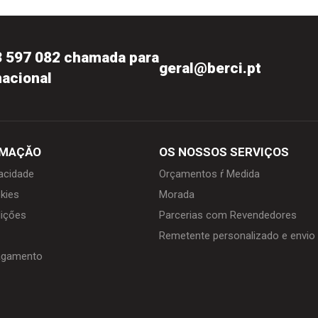
3 597 082 chamada para
geral@berci.pt
nacional
RMAÇĂO
OS NOSSOS SERVIÇOS
vacidade
Orçamentos ŕ Medida
kies
Morada
içőes
Parcerias com Revendedores
Remetente personalizado e envi
agamento