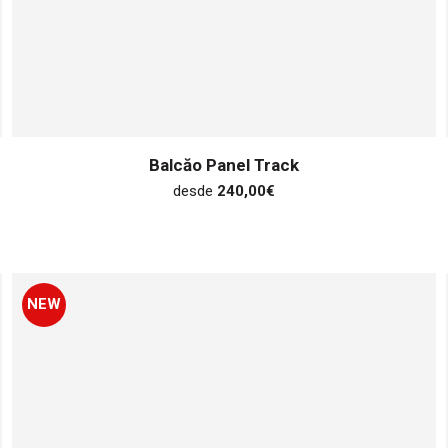
Balcăo Panel Track
desde
240,00
€
NEW