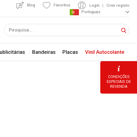
Blog
Favoritos
Login
|
Criar registo
Portuguęs
blicitárias
Bandeiras
Placas
Vinil Autocolante
CONDIÇŐES
ESPECIAIS DE
REVENDA