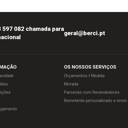
3 597 082 chamada para
geral@berci.pt
nacional
RMAÇĂO
OS NOSSOS SERVIÇOS
vacidade
Orçamentos ŕ Medida
kies
Morada
içőes
Parcerias com Revendedores
Remetente personalizado e envi
agamento