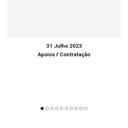
31 Julho 2023
Apoios ŕ Contrataçăo
v