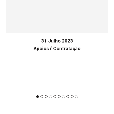
31 Julho 2023
Apoios ŕ Contrataçăo
v