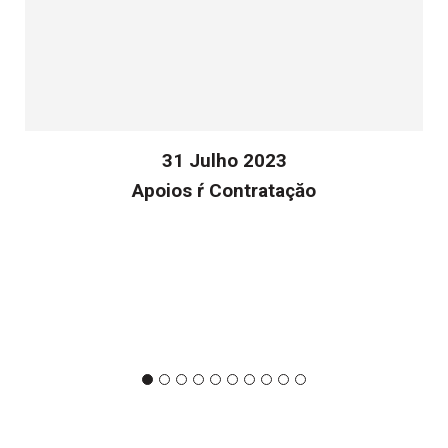
31 Julho 2023
Apoios ŕ Contrataçăo
v