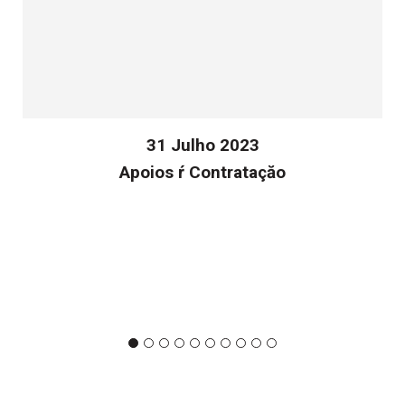
31 Julho 2023
Apoios ŕ Contrataçăo
v