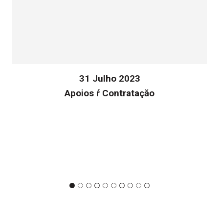
31 Julho 2023
Apoios ŕ Contrataçăo
v