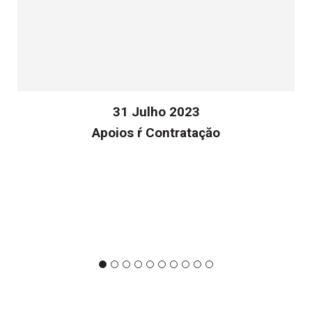
31 Julho 2023
Apoios ŕ Contrataçăo
v