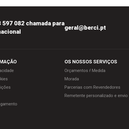
3 597 082 chamada para
geral@berci.pt
nacional
RMAÇĂO
OS NOSSOS SERVIÇOS
vacidade
Orçamentos ŕ Medida
kies
Morada
içőes
Parcerias com Revendedores
Remetente personalizado e envi
agamento