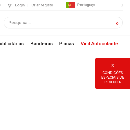
s
Portuguęs
Login
|
Criar registo
blicitárias
Bandeiras
Placas
Vinil Autocolante
CONDIÇŐES
ESPECIAIS DE
REVENDA