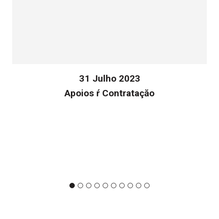
31 Julho 2023
Apoios ŕ Contrataçăo
v