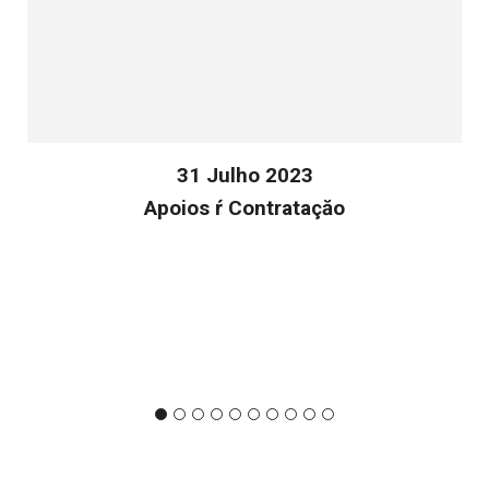
31 Julho 2023
Apoios ŕ Contrataçăo
v