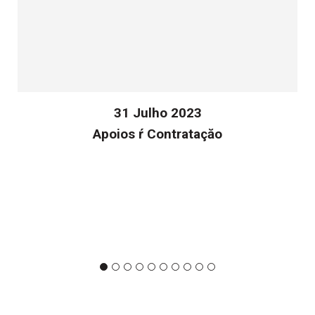
31 Julho 2023
Apoios ŕ Contrataçăo
v