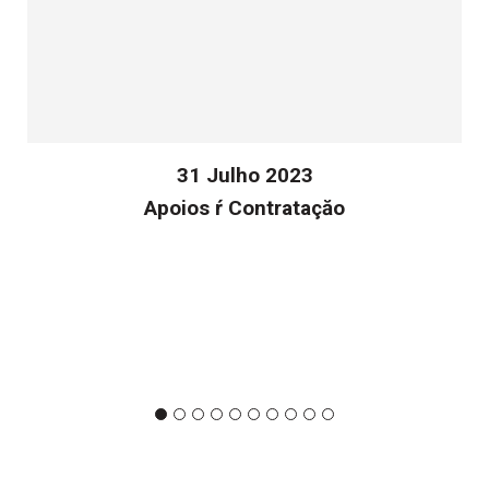
31 Julho 2023
Apoios ŕ Contrataçăo
v