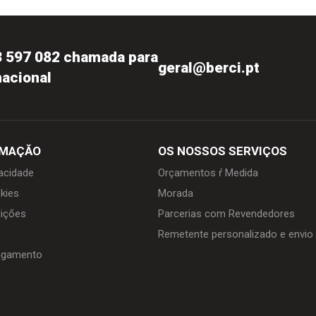
3 597 082 chamada para
geral@berci.pt
nacional
RMAÇĂO
OS NOSSOS SERVIÇOS
vacidade
Orçamentos ŕ Medida
kies
Morada
içőes
Parcerias com Revendedores
Remetente personalizado e envi
agamento