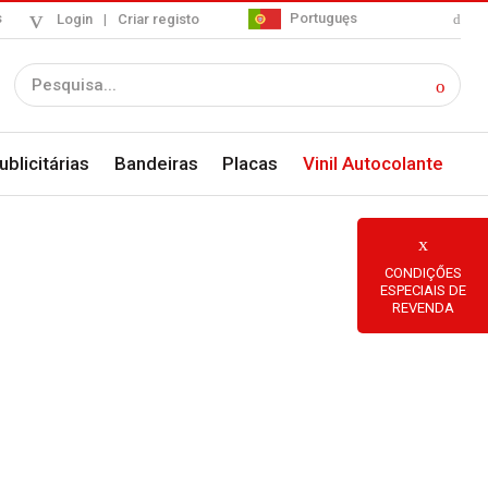
s
Portuguęs
Login
|
Criar registo
blicitárias
Bandeiras
Placas
Vinil Autocolante
CONDIÇŐES
ESPECIAIS DE
REVENDA