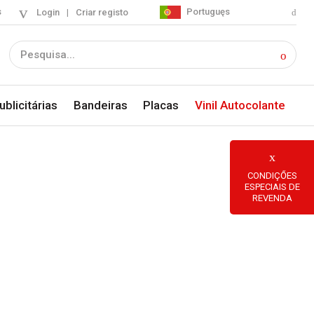
s
Portuguęs
Login
|
Criar registo
blicitárias
Bandeiras
Placas
Vinil Autocolante
CONDIÇŐES
ESPECIAIS DE
REVENDA