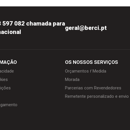
3 597 082 chamada para
geral@berci.pt
nacional
RMAÇĂO
OS NOSSOS SERVIÇOS
vacidade
Orçamentos ŕ Medida
kies
Morada
içőes
Parcerias com Revendedores
Remetente personalizado e envi
agamento