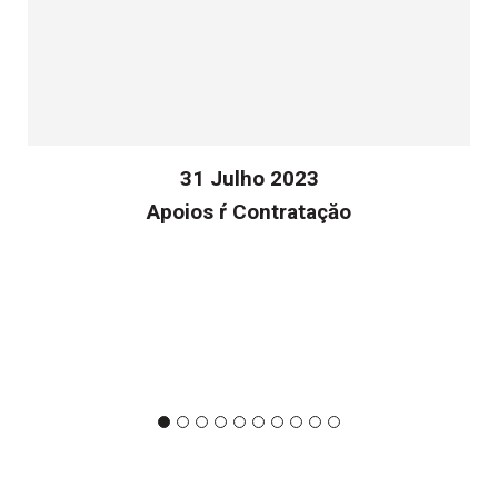
31 Julho 2023
Apoios ŕ Contrataçăo
v