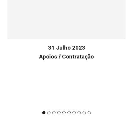
31 Julho 2023
Apoios ŕ Contrataçăo
v