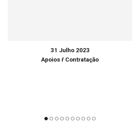
31 Julho 2023
Apoios ŕ Contrataçăo
v